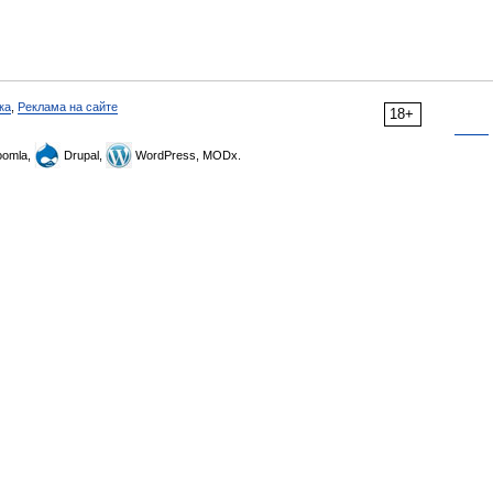
ка
,
Реклама на сайте
18+
omla,
Drupal,
WordPress, MODx.