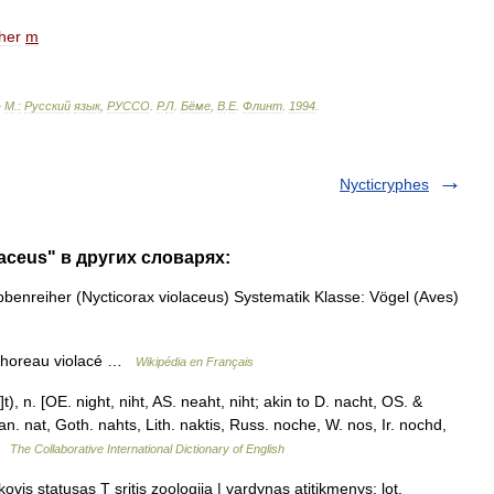
her
m
—
М
.
:
Русский
язык
,
РУССО
.
Р
.
Л
.
Бёме
,
В
.
Е
.
Флинт
.
1994
.
Nycticryphes
laceus" в других словарях:
enreiher (Nycticorax violaceus) Systematik Klasse: Vögel (Aves)
Bihoreau violacé …
Wikipédia en Français
), n. [OE. night, niht, AS. neaht, niht; akin to D. nacht, OS. &
an. nat, Goth. nahts, Lith. naktis, Russ. noche, W. nos, Ir. nochd,
 …
The Collaborative International Dictionary of English
vis statusas T sritis zoologija | vardynas atitikmenys: lot.