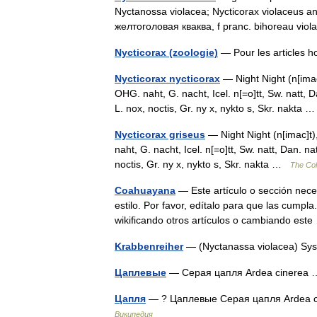
Nyctanossa violacea; Nycticorax violaceus an
желтоголовая кваква, f pranc. bihoreau vio
Nycticorax (zoologie)
— Pour les articles 
Nycticorax nycticorax
— Night Night (n[imac]
OHG. naht, G. nacht, Icel. n[=o]tt, Sw. natt, D
L. nox, noctis, Gr. ny x, nykto s, Skr. nakta
Nycticorax griseus
— Night Night (n[imac]t),
naht, G. nacht, Icel. n[=o]tt, Sw. natt, Dan. n
noctis, Gr. ny x, nykto s, Skr. nakta …
The Coll
Coahuayana
— Este artículo o sección nece
estilo. Por favor, edítalo para que las cumpl
wikificando otros artículos o cambiando es
Krabbenreiher
— (Nyctanassa violacea) Sy
Цаплевые
— Серая цапля Ardea cinere
Цапля
— ? Цаплевые Серая цапля Ardea 
Википедия