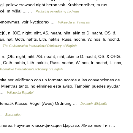
gl. yellow crowned night heron vok. Krabbenreiher, m rus.
lacé, m ryšiai:… …
Paukščių pavadinimų žodynas
homonymes, voir Nycticorax …
Wikipédia en Français
t), n. [OE. night, niht, AS. neaht, niht; akin to D. nacht, OS. &
an. nat, Goth. nahts, Lith. naktis, Russ. noche, W. nos, Ir. nochd,
 …
The Collaborative International Dictionary of English
 n. [OE. night, niht, AS. neaht, niht; akin to D. nacht, OS. & OHG.
at, Goth. nahts, Lith. naktis, Russ. noche, W. nos, Ir. nochd, L. nox,
aborative International Dictionary of English
sita ser wikificado con un formato acorde a las convenciones de
a. Mientras tanto, no elimines este aviso. También puedes ayudar
te …
Wikipedia Español
stematik Klasse: Vögel (Aves) Ordnung …
Deutsch Wikipedia
a …
Википедия
cinerea Научная классификация Царство: Животные Тип …