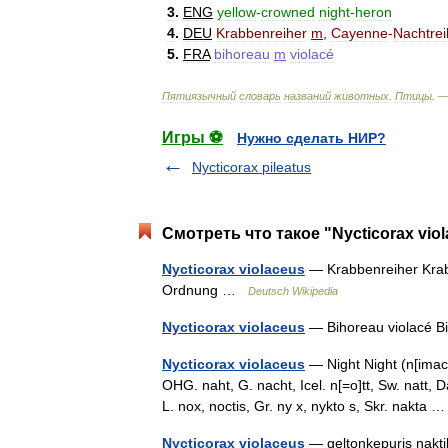
3
.
ENG
yellow
-
crowned
night
-
heron
4
.
DEU
Krabbenreiher
m
,
Cayenne
-
Nachtrei
5
.
FRA
bihoreau
m
violacé
Пятиязычный
словарь
названий
животных
.
Птицы
. 
Игры ⚽
Нужно сделать НИР?
Nycticorax pileatus
Смотреть что такое "Nycticorax vio
Nycticorax violaceus
— Krabbenreiher Krabb
Ordnung …
Deutsch Wikipedia
Nycticorax violaceus
— Bihoreau violacé 
Nycticorax violaceus
— Night Night (n[imac]t
OHG. naht, G. nacht, Icel. n[=o]tt, Sw. natt, D
L. nox, noctis, Gr. ny x, nykto s, Skr. nakta
Nycticorax violaceus
— geltonkepuris naktiko