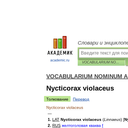
Словари и энциклоп
academic.ru
VOCABULARIUM NOMINUM ANIMALIUM QUINQUELINGUE — AVES
VOCABULARIUM NOMINUM A
Nycticorax violaceus
Толкование
Перевод
Nycticorax
violaceus
—
1
.
LAT
Nycticorax
violaceus
(
Linnaeus
)
[
N
2
.
RUS
желтоголовая
кваква
f