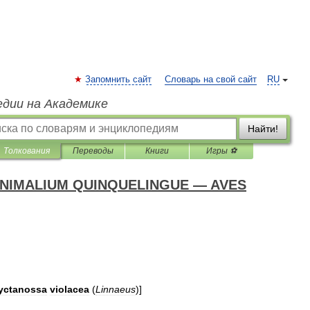
Запомнить сайт
Словарь на свой сайт
RU
едии на Академике
Найти!
Толкования
Переводы
Книги
Игры ⚽
NIMALIUM QUINQUELINGUE — AVES
yctanossa
violacea
(
Linnaeus
)
]